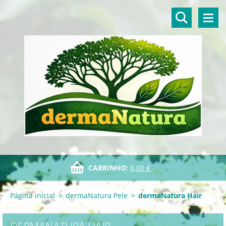
CARRINHO:
0,00 €
Página inicial
>
dermaNatura Pele
>
dermaNatura Hair