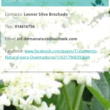
CONTACTOS
Contacto:
Leonor Silva Brochado
Tlm.:
914416756
Email:
inf.dernanatura@outlook.com
Facebook:
www.facebook.com/pages/Tratamento-
Natural-para-Queimaduras/116317968392644